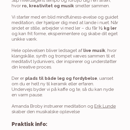
Slip hverdagens tempo og fordyb dig i en aften, 
hvor 
ro, kreativitet og musik
 smelter sammen.
Vi starter med en blid mindfulness-øvelse og guidet 
meditation, der hjælper dig med at lande i nuet. Når 
sindet er stille, arbejder vi med ler – du får 
½ kg ler
og kan frit forme, eksperimentere og skabe dit eget 
unikke værk.
Hele oplevelsen bliver ledsaget af 
live musik
, hvor 
klangskåle, synth og trompet væves sammen til et 
meditativt lydunivers, der inspirerer og understøtter 
din kreative proces.
Der er 
plads til både leg og fordybelse
, uanset 
om du er helt ny til keramik eller erfaren.
Undervejs byder vi på kaffe og te, så du kan nyde 
en varm pause.
Amanda Broby instruerer meditation og 
Erik Lunde
skaber den musikalske oplevelse
Praktisk info: