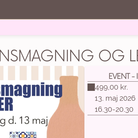
INSMAGNING OG L
EVENT - 
499,00 kr.
13. maj 2026
16.30
-
20.30