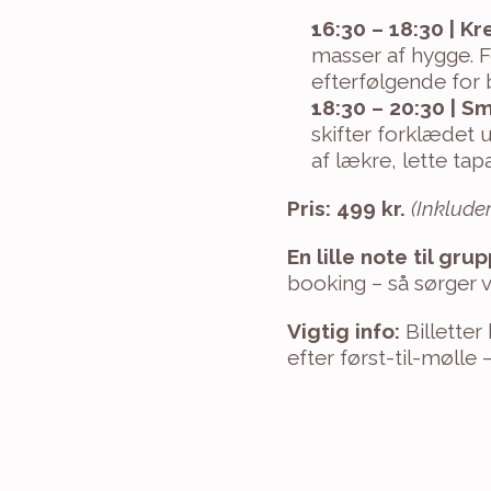
16:30 – 18:30 | Kr
masser af hygge. F
efterfølgende for 
18:30 – 20:30 | S
skifter forklædet 
af lækre, lette tapa
Pris: 499 kr.
(Inklude
En lille note til gru
booking – så sørger vi
Vigtig info:
 Billette
efter først-til-mølle 