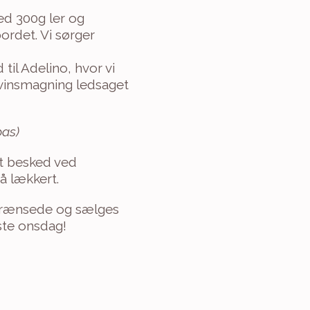
d 300g ler og 
rdet. Vi sørger 
 til Adelino, hvor vi 
 vinsmagning ledsaget 
pas)
t besked ved 
så lækkert.
egrænsede og sælges 
gste onsdag!