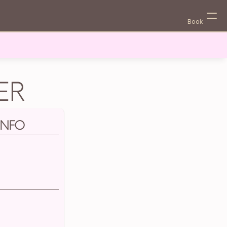
Book
ER
INFO
Select Language
Danish (Denmark)