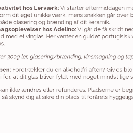
eativitet hos Lerværk:
 Vi starter eftermiddagen me
orm dit eget unikke værk, mens snakken går over bo
både glasering og brænding af dit keramik.
magsoplevelser hos Adelino:
 Vi går de få skridt ned
ud med et vinglas. Her venter en guidet portugisisk
s.
rer 300g ler, glasering/brænding, vinsmagning og ta
ppen:
 Foretrækker du en alkoholfri aften? Giv os blo
 for, at dit glas bliver fyldt med noget mindst lige 
r kan ikke ændres eller refunderes. Pladserne er b
– så skynd dig at sikre din plads til forårets hyggeli