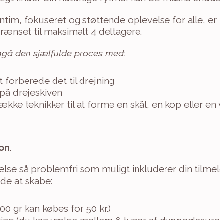
intim, fokuseret og støttende oplevelse for alle, er 
ænset til maksimalt 4 deltagere.
gå den sjælfulde proces med:
at forberede det til drejning
 på drejeskiven
ke teknikker til at forme en skål, en kop eller en
son
.
else så problemfri som muligt inkluderer din tilmeld
de at skabe:
500 gr kan købes for 50 kr.)