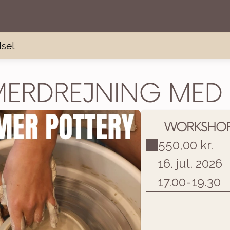
sel
ERDREJNING MED S
WORKSHOP 
550,00 kr.
16. jul. 2026
17.00
-
19.30