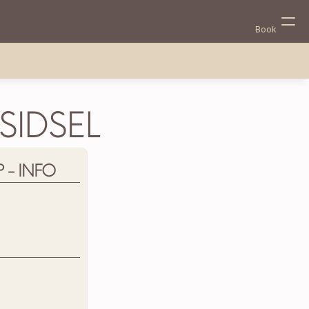
Book
IDSEL
- INFO
Select Language
Danish (Denmark)