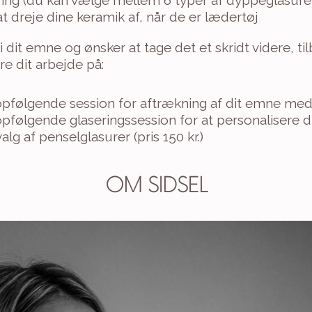
ing (du kan vælge mellem 6 typer af dyppeglasure
 at dreje dine keramik af, når de er lædertøj
i dit emne og ønsker at tage det et skridt videre, tilb
e dit arbejde på:
følgende session for aftrækning af dit emne med Si
pfølgende glaseringssession for at personalisere d
lg af penselglasurer (pris 150 kr.)
OM SIDSEL