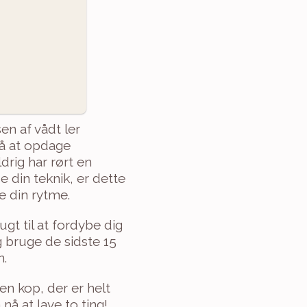
n af vådt ler 
å at opdage 
rig har rørt en 
 din teknik, er dette 
e din rytme.
t til at fordybe dig 
 bruge de sidste 15 
n.
en kop, der er helt 
nå at lave to ting!