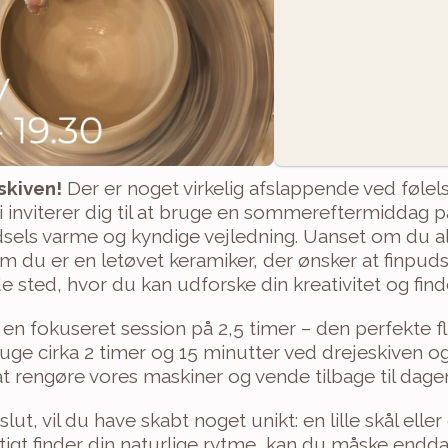
kiven! 
Der er noget virkelig afslappende ved følelse
inviterer dig til at bruge en sommereftermiddag p
sels varme og kyndige vejledning. Uanset om du ald
om du er en letøvet keramiker, der ønsker at finpudse
 sted, hvor du kan udforske din kreativitet og find
n fokuseret session på 2,5 timer – den perfekte flug
bruge cirka 2 timer og 15 minutter ved drejeskiven og
t rengøre vores maskiner og vende tilbage til dage
t, vil du have skabt noget unikt: en lille skål eller 
tigt finder din naturlige rytme, kan du måske endda 