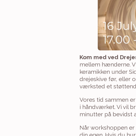
Kom med ved Drejes
mellem hænderne. Vi 
keramikken under Sid
drejeskive før, eller 
værksted et støttende
Vores tid sammen er e
i håndværket. Vi vil 
minutter på bevidst a
Når workshoppen er slu
din egen. Hvis du hur