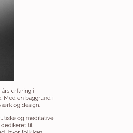
rs erfaring i 
. Med en baggrund i 
dværk og design.
eutiske og meditative 
 dedikeret til 
d, hvor folk kan 