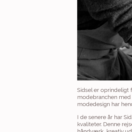
Sidsel er oprindeligt 
modebranchen med sa
modedesign har hende
I de senere år har Sid
kvaliteter. Denne rejs
håndværk, kreativ udf