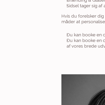
Brænding & Glaser
Sidsel tager sig af
Hvis du forelsker dig 
måder at personaliser
Du kan booke en op
Du kan booke en o
af vores brede udva