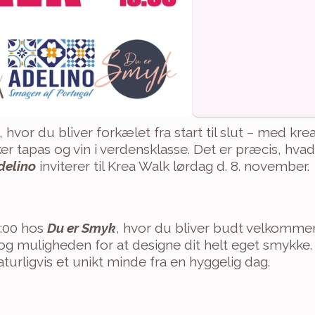
, hvor du bliver forkælet fra start til slut – med krea
er tapas og vin i verdensklasse. Det er præcis, hvad 
delino
 inviterer til Krea Walk lørdag d. 8. november.
3:00 hos 
Du er Smyk
, hvor du bliver budt velkommen
g muligheden for at designe dit helt eget smykke.
aturligvis et unikt minde fra en hyggelig dag.