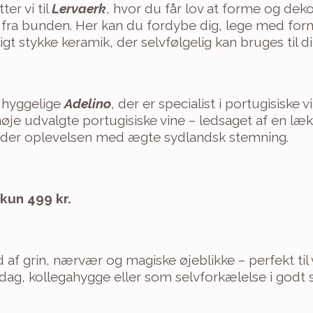
er vi til 
Lervaerk
, hvor du får lov at forme og deko
 fra bunden. Her kan du fordybe dig, lege med form
igt stykke keramik, der selvfølgelig kan bruges til d
hyggelige 
Adelino
, der er specialist i portugisiske v
je udvalgte portugisiske vine – ledsaget af en lækk
ender oplevelsen med ægte sydlandsk stemning.
 kun 499 kr.
d af grin, nærvær og magiske øjeblikke – perfekt til
dag, kollegahygge eller som selvforkælelse i godt 