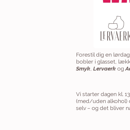
Forestil dig en lørdag
bobler i glasset, lækk
Smyk
, 
Lervaerk
 og 
A
Vi starter dagen kl. 1
(med/uden alkohol) o
selv – og det bliver n