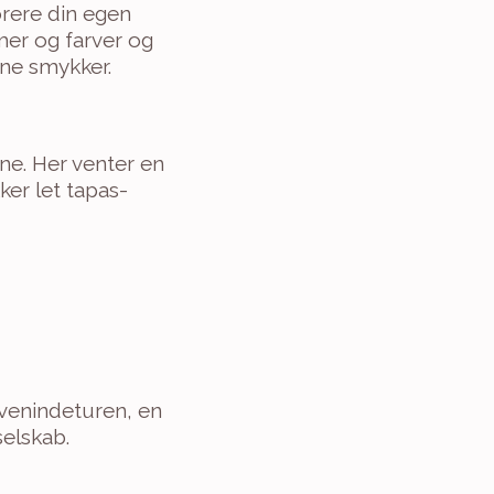
rere din egen 
er og farver og 
ine smykker.
ine. Her venter en 
er let tapas-
 venindeturen, en 
selskab.