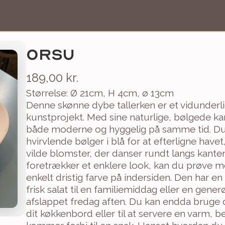
ORSU
189,00 kr.
Størrelse: Ø 21cm, H 4cm, ø 13cm
Denne skønne dybe tallerken er et vidunderlig
kunstprojekt. Med sine naturlige, bølgede ka
både moderne og hyggelig på samme tid. Du
hvirvlende bølger i blå for at efterligne havet,
vilde blomster, der danser rundt langs kanten f
foretrækker et enklere look, kan du prøve m
enkelt dristig farve på indersiden. Den har en fa
frisk salat til en familiemiddag eller en gen
afslappet fredag aften. Du kan endda bruge de
dit køkkenbord eller til at servere en varm, b