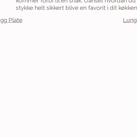
kommer forbi til en snak. Uanset hvordan du v
stykke helt sikkert blive en favorit i dit køkken
Egg Plate
Lung