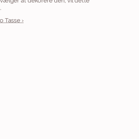
ælger at dekorere den, vil dette 
.
o Tasse ›