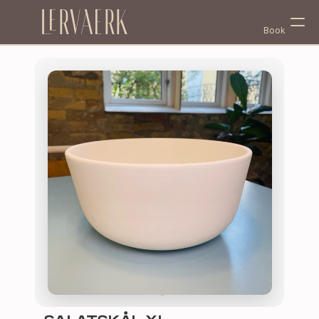
Lervaerk
Book
Select Language
Danish (Denmark)