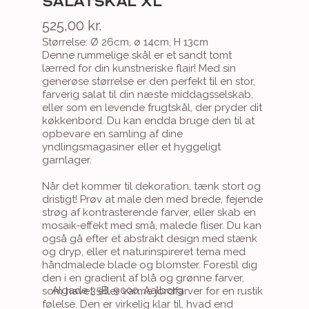
SALATSKÅL XL
525,00 kr.
Størrelse: Ø 26cm, ø 14cm, H 13cm
Denne rummelige skål er et sandt tomt 
lærred for din kunstneriske flair! Med sin 
generøse størrelse er den perfekt til en stor, 
farverig salat til din næste middagsselskab, 
eller som en levende frugtskål, der pryder dit 
køkkenbord. Du kan endda bruge den til at 
opbevare en samling af dine 
yndlingsmagasiner eller et hyggeligt 
garnlager.

Når det kommer til dekoration, tænk stort og 
dristigt! Prøv at male den med brede, fejende 
strøg af kontrasterende farver, eller skab en 
mosaik-effekt med små, malede fliser. Du kan 
også gå efter et abstrakt design med stænk 
og dryp, eller et naturinspireret tema med 
håndmalede blade og blomster. Forestil dig 
den i en gradient af blå og grønne farver, 
Algade 35B, 9000, Aalborg
som havet, eller varme jordfarver for en rustik 
følelse. Den er virkelig klar til, hvad end 